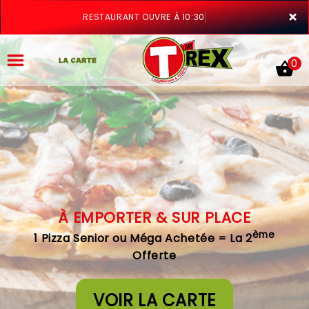
×
RESTAURANT OUVRE À 10:30
0
ACCUEIL
LA CARTE
À EMPORTER & SUR PLACE
VOTRE COMPTE
ème
1 Pizza Senior ou Méga Achetée = La 2
NOTRE RESTAURANT
Offerte
VOS AVIS
VOIR LA CARTE
MENTIONS LÉGALES