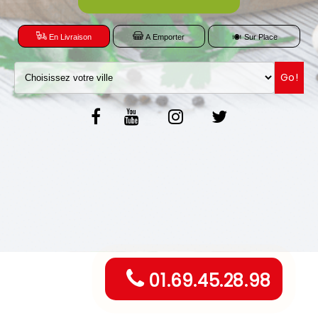
C.G.V
En Livraison
A Emporter
Sur Place
Go!
01.69.45.28.98