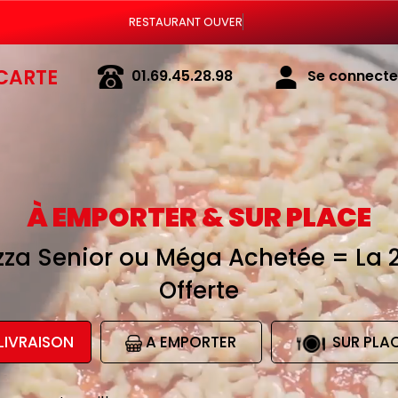
Vous pouvez com
CARTE
01.69.45.28.98
Se connecter
À EMPORTER & SUR PLACE
izza Senior ou Méga Achetée = La 
Offerte
LIVRAISON
A EMPORTER
SUR PLA