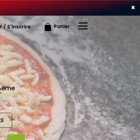
×
×
Panier
 / S'inscrire
ème
2
CE