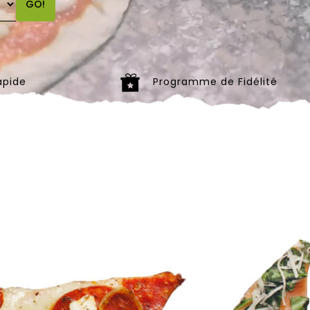
GO!
apide
Programme de Fidélité