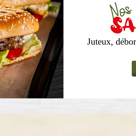
Nos
sa
Juteux, débor