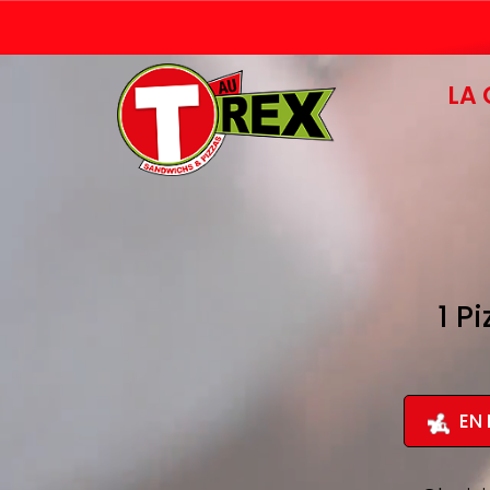
LA 
1 P
EN 