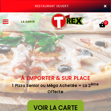
×
RESTAURANT OUVERT
0
ACCUEIL
LA CARTE
À EMPORTER & SUR PLACE
VOTRE COMPTE
ème
1 Pizza Senior ou Méga Achetée = La 2
NOTRE RESTAURANT
Offerte
VOS AVIS
VOIR LA CARTE
MENTIONS LÉGALES