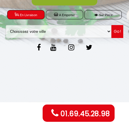
C.G.V
En Livraison
A Emporter
Sur Place
Go!
01.69.45.28.98