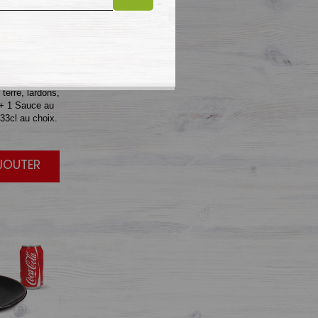
E
3
terre, lardons,
 + 1 Sauce au
33cl au choix.
AJOUTER