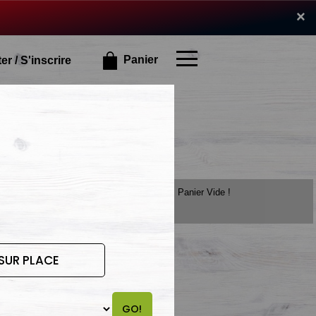
×
×
Panier
r / S'inscrire
Panier Vide !