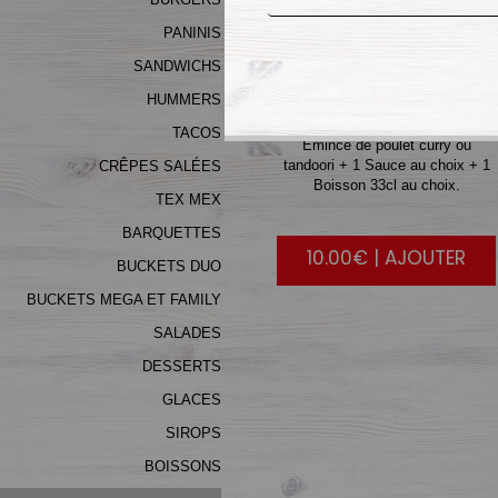
PANINIS
SANDWICHS
CREPE
1
HUMMERS
TACOS
Émincé de poulet curry ou
tandoori + 1 Sauce au choix + 1
CRÊPES SALÉES
Boisson 33cl au choix.
TEX MEX
BARQUETTES
10.00€ | AJOUTER
BUCKETS DUO
BUCKETS MEGA ET FAMILY
SALADES
DESSERTS
GLACES
SIROPS
BOISSONS