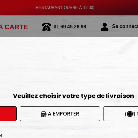
RESTAURANT OUV
A CARTE
01.69.45.28.98
Se connecte
CRÊPES SALÉES