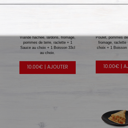
CREPE
2
CREP
Viande hachée, lardons, fromage,
Poulet, pommes de 
pommes de terre, raclette + 1
fromage, raclette
Sauce au choix + 1 Boisson 33cl
choix + 1 Boisson 
au choix.
10.00€ | 
10.00€ | AJOUTER