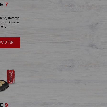
E
7
îche, fromage
x + 1 Boisson
hoix.
AJOUTER
E
9