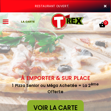
×
RESTAURANT OUVERT
0
ACCUEIL
LA CARTE
À EMPORTER & SUR PLACE
VOTRE COMPTE
ème
1 Pizza Senior ou Méga Achetée = La 2
NOTRE RESTAURANT
Offerte
VOS AVIS
VOIR LA CARTE
MENTIONS LÉGALES