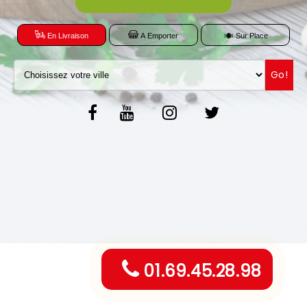
C.G.V
En Livraison
A Emporter
Sur Place
Go!
01.69.45.28.98